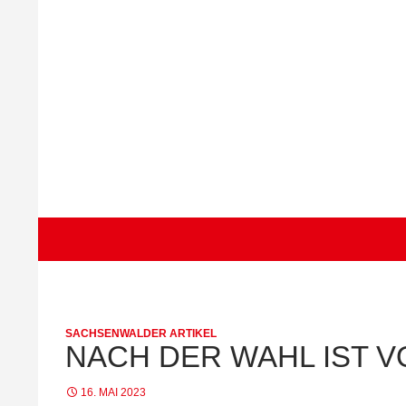
Zum
Inhalt
springen
Suchen
spd-wohltorf.de
SACHSENWALDER ARTIKEL
NACH DER WAHL IST V
16. MAI 2023